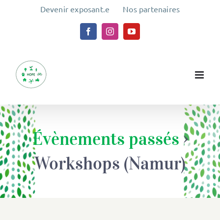
Passer
Devenir exposant.e
Nos partenaires
au
contenu
Facebook
Instagram
YouTube
Évènements passés
›
Workshops (Namur)