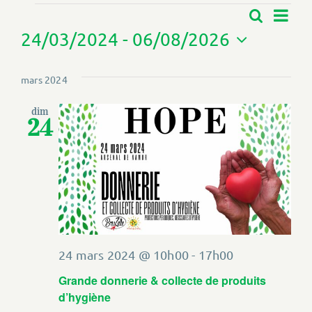
Évènements
Nav
Recherch
Recherche
Liste
et
24/03/2024
 - 
06/08/2026
de
navigation
Sélectionnez
de
vue
une
vues
mars 2024
Év
Évènemen
date.
dim
24
24 mars 2024 @ 10h00
-
17h00
Grande donnerie & collecte de produits
d’hygiène