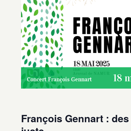
18 
Concert François Gennart
François Gennart : des
juste