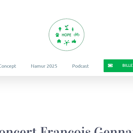
BILL
Concept
Namur 2025
Podcast
oncert François Genna