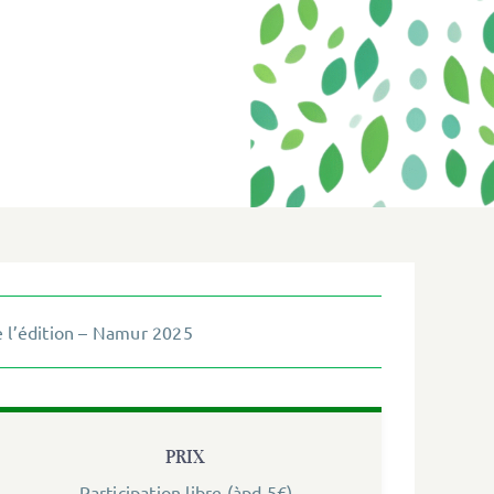
 l’édition – Namur 2025
PRIX
Participation libre (àpd 5€)