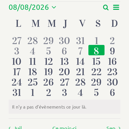
Évènements
Nav
08/08/2026
Recherch
Recherche
Mois
Sélectionnez
et
de
Calendrier
L
LUNDI
M
MARDI
M
MERCREDI
J
JEUDI
V
VENDRED
S
SAME
D
D
navigation
une
de
de
vue
date.
Évènements
vues
Év
0
0
0
0
0
0
0
27
28
29
30
31
1
2
Évènemen
0
0
0
0
0
0
0
3
4
5
6
7
8
9
évènements
évènements
évènements
évènements
évènements
évènem
évè
0
0
0
0
0
0
0
10
11
12
13
14
15
16
évènements
évènements
évènements
évènements
évènements
évèneme
évè
0
0
0
0
0
0
0
17
18
19
20
21
22
23
évènements
évènements
évènements
évènements
évènements
évèneme
évèn
0
0
0
0
0
0
0
24
25
26
27
28
29
30
évènements
évènements
évènements
évènements
évènements
évèneme
évèn
0
0
0
0
0
0
0
31
1
2
3
4
5
6
évènements
évènements
évènements
évènements
évènements
évèneme
évèn
évènements
évènements
évènements
évènements
évènements
évèneme
évè
Il n’y a pas d’évènements ce jour là.
Notice
Juil
Ce mois-ci
Sep